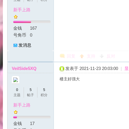
新手上路
金钱
167
号角币
0
发消息
|
回复
支持
反对
VeilSide5XQ
发表于 2021-11-23 20:03:00
|
显
楼主好强大
0
5
5
主题
帖子
积分
新手上路
魔
金钱
17