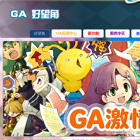
好望角
GA应用中心
新功能
图档专区
全