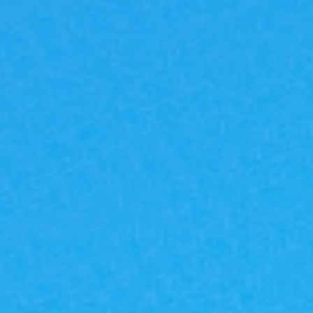
|G
A
反