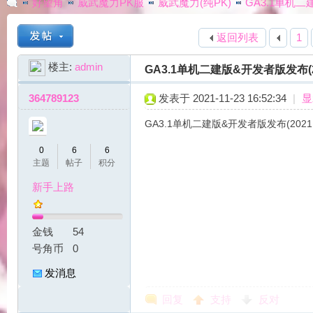
好望角
威武魔力PK服
威武魔力(纯PK)
GA3.1单机二建
返回列表
1
G
»
›
›
›
楼主:
admin
GA3.1单机二建版&开发者版发布(20
364789123
发表于 2021-11-23 16:52:34
|
显
GA3.1单机二建版&开发者版发布(2021
0
6
6
主题
帖子
积分
新手上路
A
金钱
54
号角币
0
发消息
回复
支持
反对