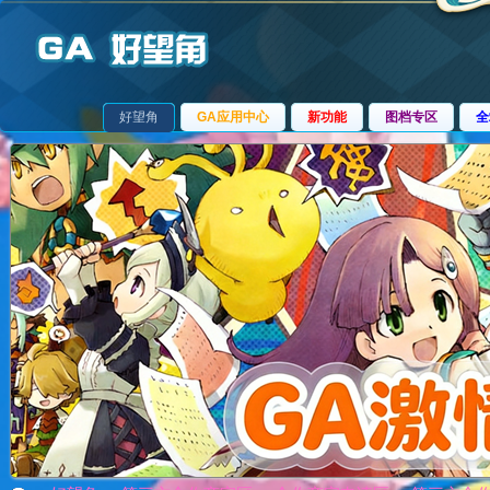
好望角
GA应用中心
新功能
图档专区
全