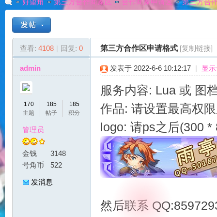
好望角
第三方合作商家区
合作商家申请区
第三方合
G
»
›
›
›
查看:
4108
|
回复:
0
第三方合作区申请格式
[复制链接]
admin
发表于 2022-6-6 10:12:17
|
显示
服务内容: Lua 或 图
170
185
185
作品: 请设置最高权限之
主题
帖子
积分
logo: 请ps之后(300 
管理员
A
金钱
3148
号角币
522
发消息
然后联系 QQ:85972