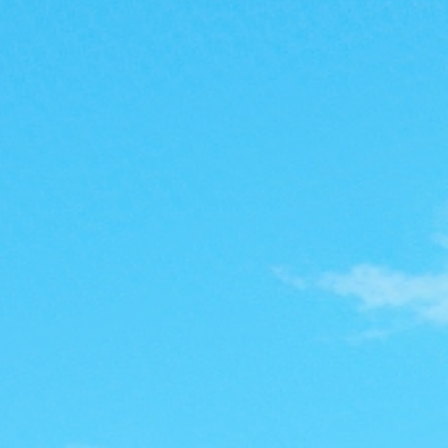
魔
力
私