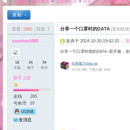
好望角
版本发布
综合讨论区
分享一个口罩时的DATA
G
»
›
›
›
查看:
1883
|
回复:
7
分享一个口罩时的DATA
[复制链接
zoushen1082
发表于 2024-10-20 19:42:20
|
显
分享一个口罩时期的DATA~双开服，
18
34
34
经典魔力data.rar
主题
帖子
积分
28.66 MB, 下载次数: 669
新手上路
A
金钱
265
号角币
97
发消息