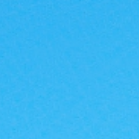
|G
A
反