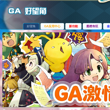
好望角
GA应用中心
新功能
图档专区
全