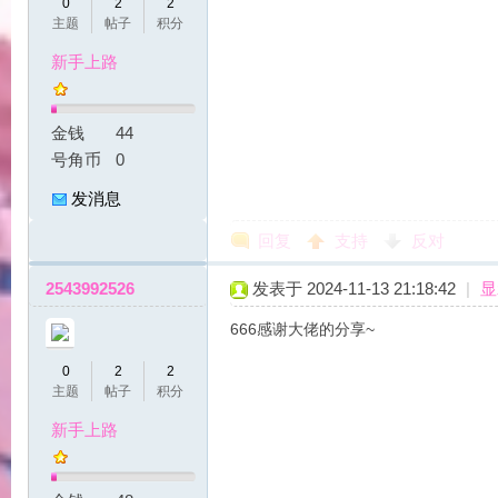
0
2
2
主题
帖子
积分
新手上路
金钱
44
号角币
0
发消息
|
回复
支持
反对
2543992526
发表于 2024-11-13 21:18:42
|
显
666感谢大佬的分享~
0
2
2
主题
帖子
积分
新手上路
魔