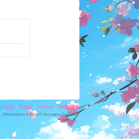
小黑屋
|
手机版
|
Archiver
|
GA好望角
9
, Processed in 0.026565 second(s), 7 queries .