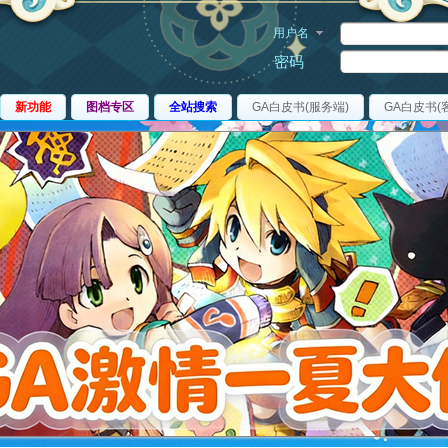
用户名
密码
新功能
图档专区
全站搜索
GA白皮书(服务端)
GA白皮书(