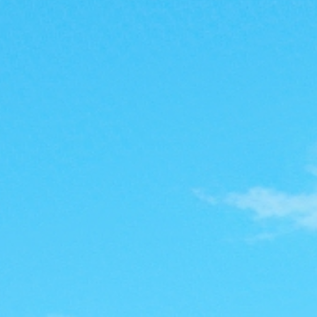
魔
力
私