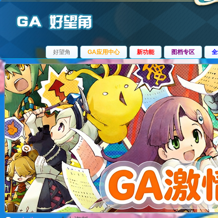
好望角
GA应用中心
新功能
图档专区
全