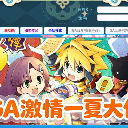
用户名
密码
新功能
图档专区
全站搜索
GA白皮书(服务端)
GA白皮书(