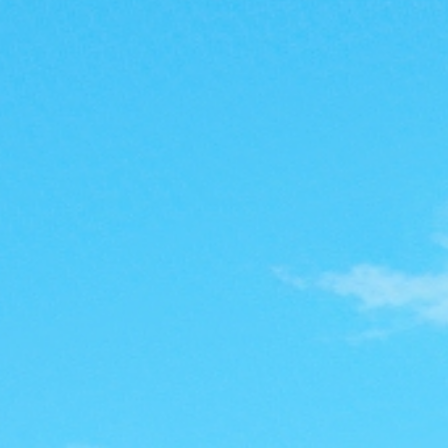
魔
力
私