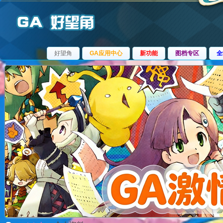
好望角
GA应用中心
新功能
图档专区
全