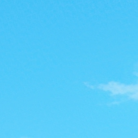
魔
力
私