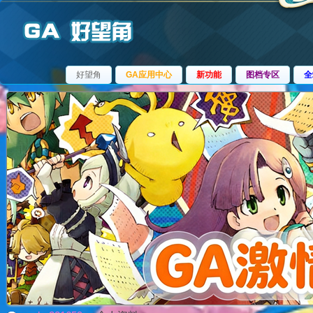
好望角
GA应用中心
新功能
图档专区
全