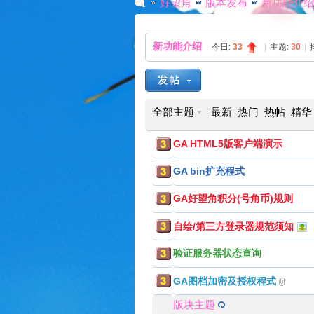
好望角
版本发布
新功能介绍
新功能介绍
今日:
33
|
主题:
30
|
G
»
›
›
全部主题
最新
热门
热帖
精华
GA HTML5版客户端演示
GA bin扩充程式
GA好望角积分(号角币)规则
A
自绘/第三方登录器规范须知
验证服务器状态查询
GA图档加密及授权程式
版块主题