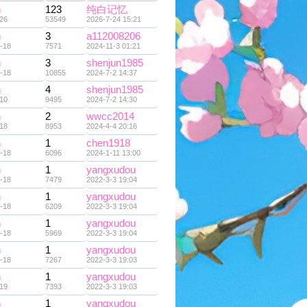
n
123
纯白记忆
26
53549
2026-7-24 15:21
n
3
a112008206
-18
7571
2024-11-3 01:21
n
3
shenjun1985
-18
10855
2024-7-2 14:37
n
4
shenjun1985
10
9495
2024-7-2 14:30
n
2
wwcc2014
18
8953
2024-4-4 20:16
n
1
chen1918
-18
6096
2024-1-11 13:00
n
1
yangxudou
-18
7479
2022-3-3 19:04
n
1
yangxudou
-18
6209
2022-3-3 19:04
n
1
yangxudou
-18
5969
2022-3-3 19:04
n
1
yangxudou
-18
7267
2022-3-3 19:03
n
1
yangxudou
19
7393
2022-3-3 19:03
n
1
yangxudou