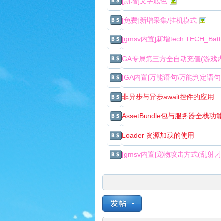
[新增]文字底色
[免费]新增采集/挂机模式
[gmsv内置]新增tech:TECH_Batt
GA专属第三方全自动充值(游戏
[GA内置]万能语句\万能判定语句
|
非异步与异步await控件的应用
AssetBundle包与服务器全栈
Loader 资源加载的使用
[gmsv内置]宠物攻击方式(乱射,
魔