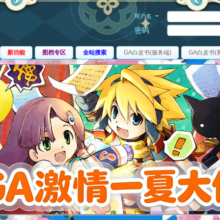
用户名
密码
新功能
图档专区
全站搜索
GA白皮书(服务端)
GA白皮书(