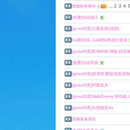
...
2
3
4
宠物暗杀脚本
好
[免费]自动战斗
[gmsv内置]台服套装(技能)
GA黑科技--GA5档6档进行游戏
[gmsv内置]新增种族 神族 精灵
[免费]自动寻路
望
[gmsv内置]刷满档 删除地面宠物
[gmsv内置]时限道具
[gmsv内置]WalkEnemy 移动敌
[gmsv内置]头饰随意diy
宠物装备系统
角