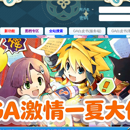
用户名
密码
新功能
图档专区
全站搜索
GA白皮书(服务端)
GA白皮书(