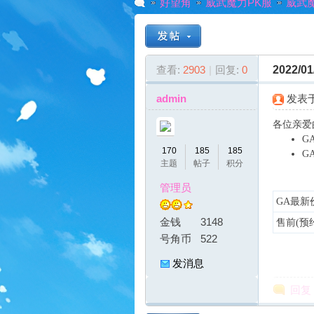
好望角
威武魔力PK服
威武魔
G
»
›
›
查看:
2903
|
回复:
0
2022/
admin
发表于 
各位亲爱
G
170
185
185
G
主题
帖子
积分
管理员
A
GA最新
金钱
3148
售前(预
号角币
522
发消息
回复