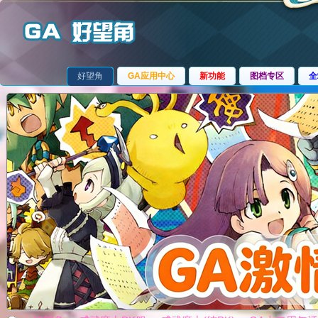
好望角
GA应用中心
新功能
图档专区
全