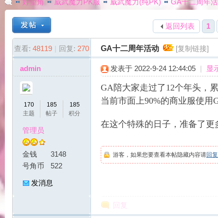
好望角
威武魔力PK服
威武魔力(纯PK)
GA十二周年
返回列表
1
G
»
›
›
›
查看:
48119
|
回复:
270
GA十二周年活动
[复制链接]
admin
发表于 2022-9-24 12:44:05
|
显
GA陪大家走过了12个年头，
当前市面上90%的商业服使用
170
185
185
主题
帖子
积分
在这个特殊的日子，准备了更
管理员
A
金钱
3148
游客，如果您要查看本帖隐藏内容请
回复
号角币
522
发消息
回复