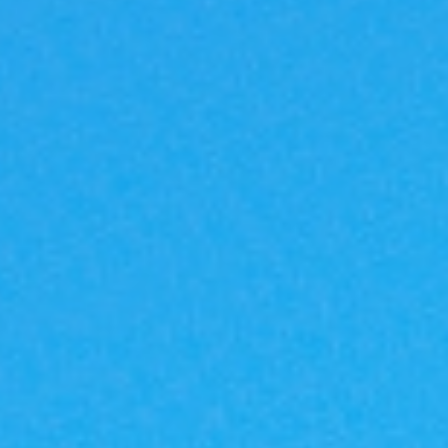
|G
A
反