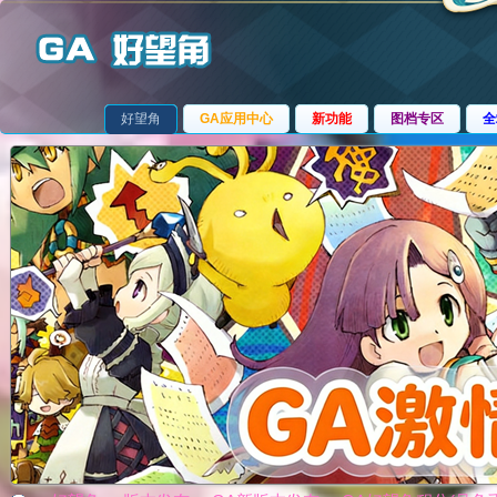
好望角
GA应用中心
新功能
图档专区
全