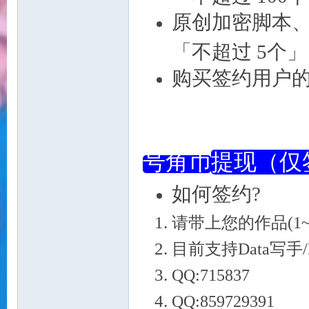
原创加密脚
「不超过 5个」
购买签约用户的
力
号角币
提现（
如何签约?
请带上您的作品(1~
宝
目前支持Data写手
QQ:715837
QQ:859729391