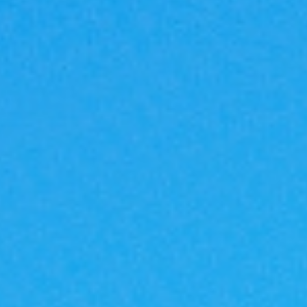
|G
A
反