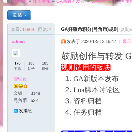
好望角
版本发布
GA新版本发布
GA好望角积分(号角
G
»
›
›
›
查看:
11869
|
回复:
4
GA好望角积分(号角币)规则
[复制
admin
发表于 2020-1-9 12:16:47
|
显示
鼓励创作与转发 
170
185
185
规则适用的板块
主题
帖子
积分
GA新版本发布
管理员
A
Lua脚本讨论区
金钱
3148
资料归档
号角币
522
发消息
任务归档