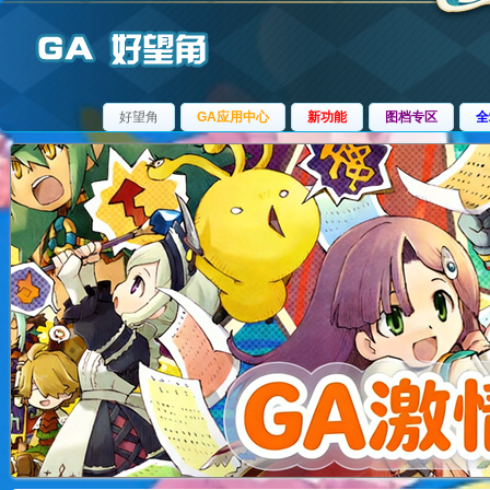
好望角
GA应用中心
新功能
图档专区
全