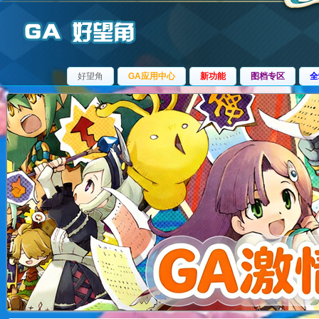
好望角
GA应用中心
新功能
图档专区
全