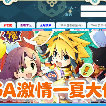
用户名
密码
新功能
图档专区
全站搜索
GA白皮书(服务端)
GA白皮书(