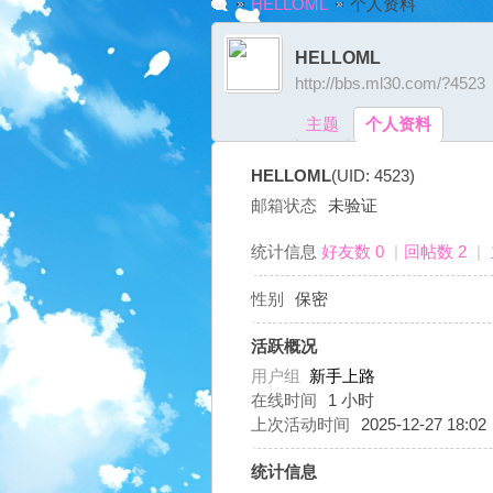
HELLOML
个人资料
HELLOML
http://bbs.ml30.com/?4523
G
›
›
主题
个人资料
HELLOML
(UID: 4523)
邮箱状态
未验证
统计信息
好友数 0
|
回帖数 2
|
性别
保密
A
活跃概况
用户组
新手上路
在线时间
1 小时
上次活动时间
2025-12-27 18:02
统计信息