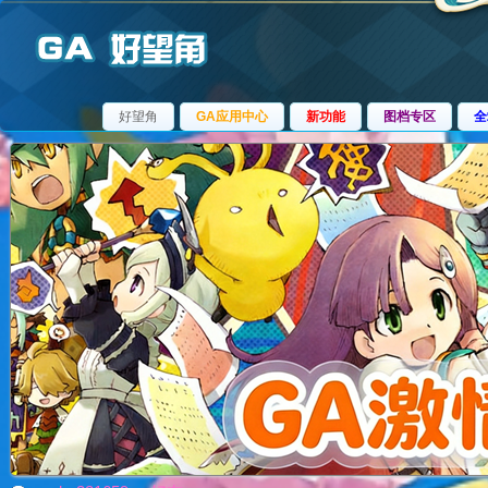
好望角
GA应用中心
新功能
图档专区
全