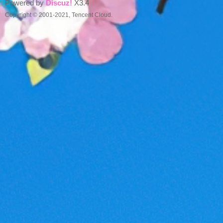
Powered by
Discuz!
X3.4
Copyright © 2001-2021, Tencent Cloud.
好
望
角