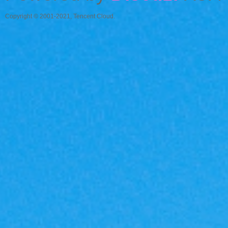
魔
Copyright © 2001-2021, Tencent Cloud.
力
私