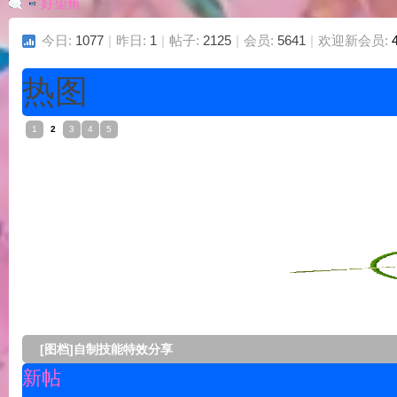
好望角
今日:
1077
|
昨日:
1
|
帖子:
2125
|
会员:
5641
|
欢迎新会员:
G
»
热图
1
2
3
4
5
A
[图档]自制动态称号2个分享
新帖