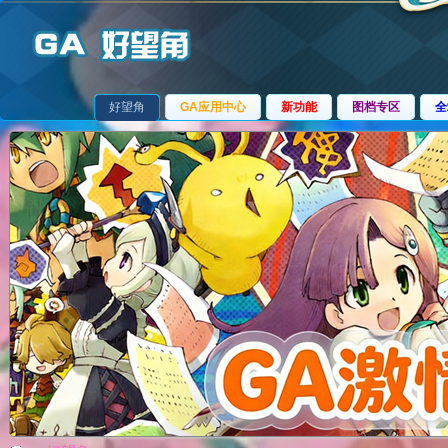
好望角
GA应用中心
新功能
图档专区
全