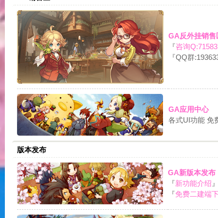
GA反外挂销售
『
咨询Q:71583
『QQ群:19363
|
GA应用中心
各式UI功能 
版本发布
GA新版本发布
『
新功能介绍
魔
『
免费二建端