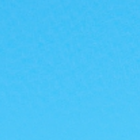
|G
A
反