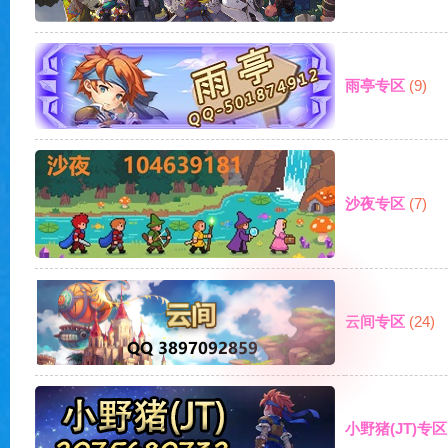
雨亭专区
(9)
贝
沙夜专区
(7)
私
云间专区
(24)
小野猪(JT)专区