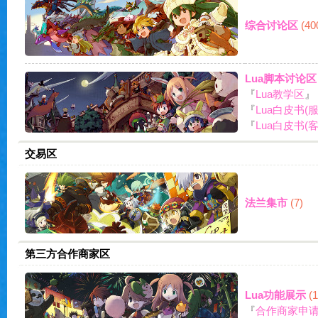
综合讨论区
(40
Lua脚本讨论区
『
Lua教学区
』
力
『
Lua白皮书(
『
Lua白皮书(
交易区
法兰集市
(7)
宝
第三方合作商家区
Lua功能展示
(1
『
合作商家申