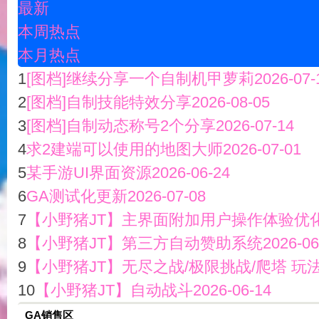
最新
好
本周热点
本月热点
1
[图档]继续分享一个自制机甲萝莉
2026-07-
2
[图档]自制技能特效分享
2026-08-05
3
[图档]自制动态称号2个分享
2026-07-14
4
求2建端可以使用的地图大师
2026-07-01
5
某手游UI界面资源
2026-06-24
望
6
GA测试化更新
2026-07-08
7
【小野猪JT】主界面附加用户操作体验优
8
【小野猪JT】第三方自动赞助系统
2026-06
9
【小野猪JT】无尽之战/极限挑战/爬塔 玩
10
【小野猪JT】自动战斗
2026-06-14
角
GA销售区