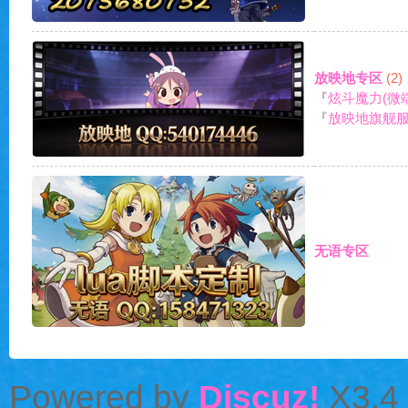
服
放映地专区
(2)
『
炫斗魔力(微端
『
放映地旗舰服 
|
无语专区
Powered by
Discuz!
X3.4