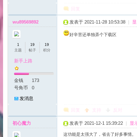
回复
wu89569892
发表于 2021-11-28 10:53:38
|
显
好辛苦还单独弄个下载区
1
19
19
主题
帖子
积分
|
新手上路
金钱
173
号角币
0
发消息
回复
支持
反对
魔
初心魔力
发表于 2021-12-1 15:39:22
|
显
这功能是太强大了，省去了好多事情。