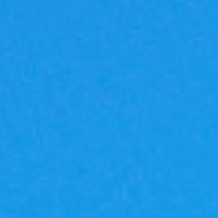
|G
A
反