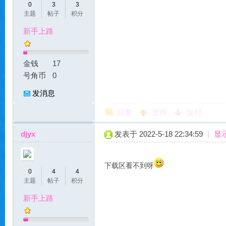
魔
0
3
3
主题
帖子
积分
新手上路
金钱
17
号角币
0
发消息
力
回复
支持
反对
djyx
发表于 2022-5-18 22:34:59
|
显
下载区看不到呀
0
4
4
主题
帖子
积分
新手上路
私