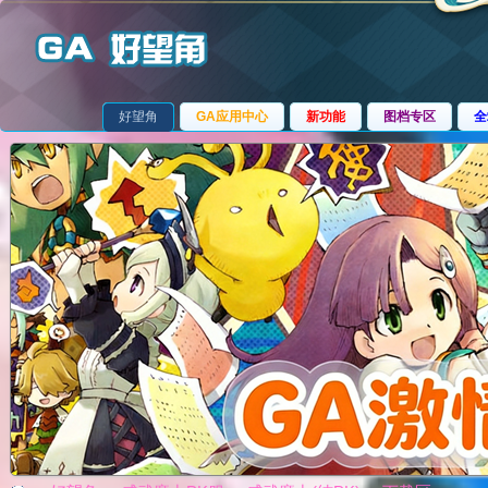
好望角
GA应用中心
新功能
图档专区
全