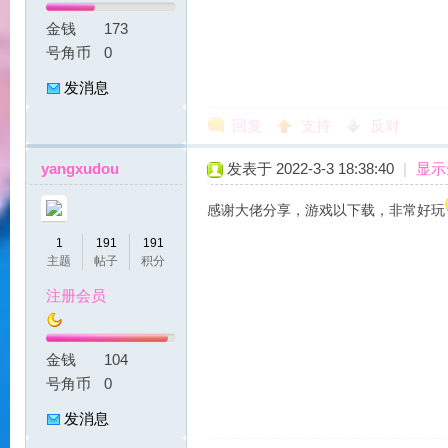
金钱
173
号角币
0
发消息
贝
回复
支持
反对
yangxudou
发表于 2022-3-3 18:38:40
|
显示
感谢大佬分享，游戏以下载，非常好玩
1
191
191
主题
帖子
积分
注册会员
私
金钱
104
号角币
0
发消息