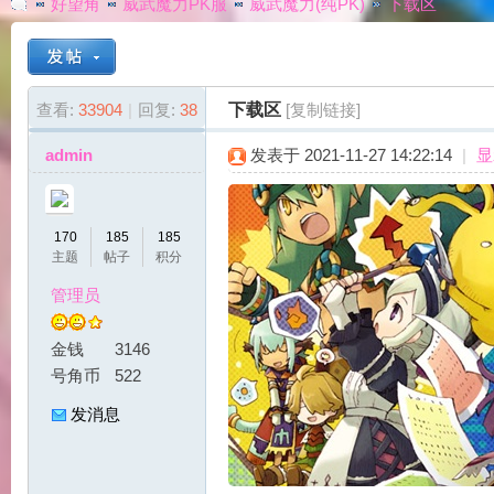
好望角
威武魔力PK服
威武魔力(纯PK)
下载区
G
»
›
›
›
查看:
33904
|
回复:
38
下载区
[复制链接]
admin
发表于 2021-11-27 14:22:14
|
显
170
185
185
主题
帖子
积分
管理员
A
金钱
3146
号角币
522
发消息