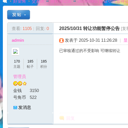
好望角
交易区
授权转让区
2025/10/31 转让功能暂停
G
»
›
›
›
查看:
1105
|
回复:
0
2025/10/31 转让功能暂停公告
[复
admin
发表于 2025-10-31 11:26:28
|
显
已审核通过的不受影响 可继续转让
170
185
185
主题
帖子
积分
管理员
A
金钱
3150
号角币
522
发消息
回复