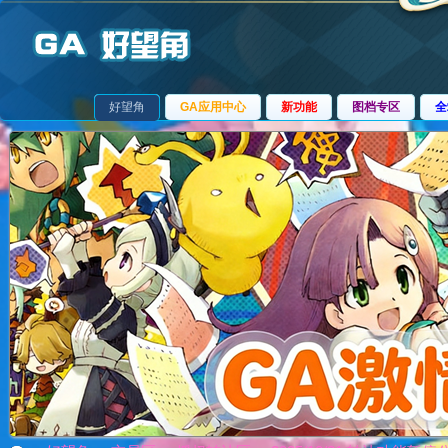
好望角
GA应用中心
新功能
图档专区
全