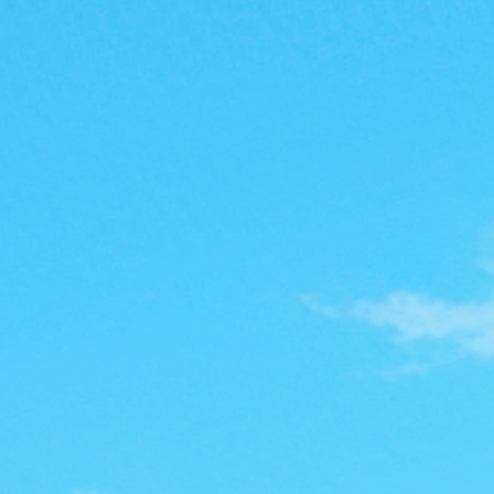
魔
力
私